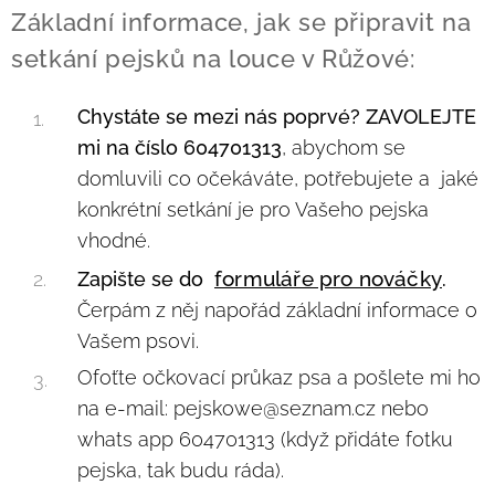
Základní informace, jak se připravit na
setkání pejsků na louce v Růžové:
Chystáte se mezi nás poprvé?
ZAVOLEJTE
mi na číslo 604701313
, abychom se
domluvili co očekáváte, potřebujete a jaké
konkrétní setkání je pro Vašeho pejska
vhodné.
formuláře pro nováčky
Zapište se do
.
Čerpám z něj napořád základní informace o
Vašem psovi.
Ofoťte očkovací průkaz psa a pošlete mi ho
na e-mail: pejskowe@seznam.cz nebo
whats app 604701313 (když přidáte fotku
pejska, tak budu ráda).