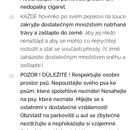
nedopalky cigaret.
KAŽDÉ hovénko po svém pejskovi na louce
zakryjte dostatečným množstvím natrhané
trávy a zašlapte do země
, aby jej nikdo
nenašlápl a aby se mohlo co nejrychleji
rozložit a stát se součástí přírody. (V zimě
zaházejte dostatečným množstvím sněhu a
zašlapte.)
POZOR ! DŮLEŽITÉ ! Respektujte osobní
prostor psů.
Nepouštějte svého psa ke
psům, které spolehlivě neznáte! Nesahejte
na psy, které neznáte. Míjejte se s
ostatními v dostatečné vzdálenosti!
Obzvlášť na parkovišti u aut se zbytečně
nezdržujte a nepřekážejte si vzájemně.