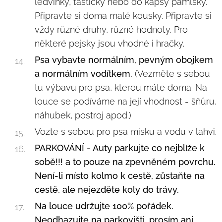
ledvinky, taštičky nebo do kapsy pamlsky.
Připravte si doma malé kousky. Připravte si
vždy různé druhy, různé hodnoty. Pro
některé pejsky jsou vhodné i hračky.
Psa vybavte normálním, pevným obojkem
a normálním vodítkem.
(Vezměte s sebou
tu výbavu pro psa, kterou máte doma. Na
louce se podíváme na její vhodnost - šňůru,
náhubek, postroj apod.)
Vozte s sebou pro psa misku a vodu v lahvi.
PARKOVÁNÍ - Auty parkujte co nejblíže k
sobě!!! a to pouze na zpevněném povrchu.
Není-li místo kolmo k cestě, zůstaňte na
cestě, ale nejezděte koly do trávy.
Na louce udržujte 100% pořádek.
Neodhazujte na parkovišti, prosím ani