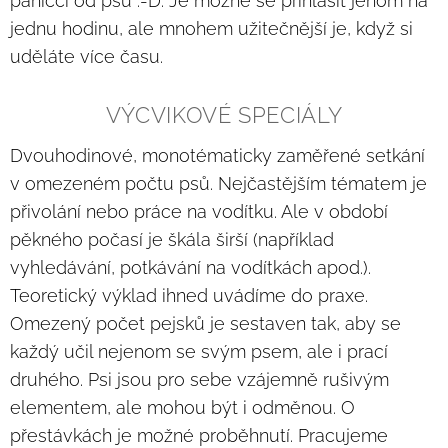
páníčci od psů :-D. Je možné se přihlásit jenom na
jednu hodinu, ale mnohem užitečnější je, když si
uděláte více času.
VÝCVIKOVÉ SPECIÁLY
Dvouhodinové, monotématicky zaměřené setkání
v omezeném počtu psů. Nejčastějším tématem je
přivolání nebo práce na vodítku. Ale v období
pěkného počasí je škála širší (například
vyhledávání, potkávání na vodítkách apod.).
Teoretický výklad ihned uvádíme do praxe.
Omezený počet pejsků je sestaven tak, aby se
každý učil nejenom se svým psem, ale i prací
druhého. Psi jsou pro sebe vzájemně rušivým
elementem, ale mohou být i odměnou. O
přestávkách je možné proběhnutí. Pracujeme