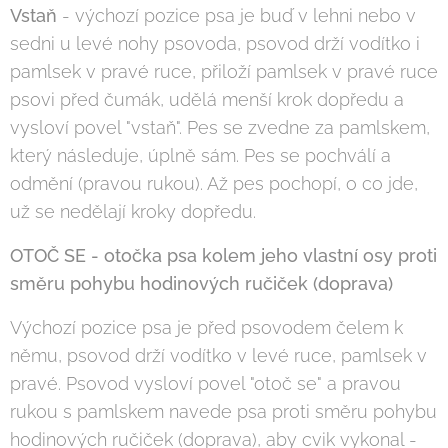
Vstaň
- výchozí pozice psa je buď v lehni nebo v
sedni u levé nohy psovoda, psovod drží vodítko i
pamlsek v pravé ruce, přiloží pamlsek v pravé ruce
psovi před čumák, udělá menší krok dopředu a
vysloví povel "vstaň". Pes se zvedne za pamlskem,
který následuje, úplně sám. Pes se pochválí a
odmění (pravou rukou). Až pes pochopí, o co jde,
už se nedělají kroky dopředu.
OTOČ SE - otočka psa kolem jeho vlastní osy proti
směru pohybu hodinových ručiček (doprava)
Výchozí pozice psa je před psovodem čelem k
němu, psovod drží vodítko v levé ruce, pamlsek v
pravé. Psovod vysloví povel "otoč se" a pravou
rukou s pamlskem navede psa proti směru pohybu
hodinových ručiček (doprava), aby cvik vykonal -