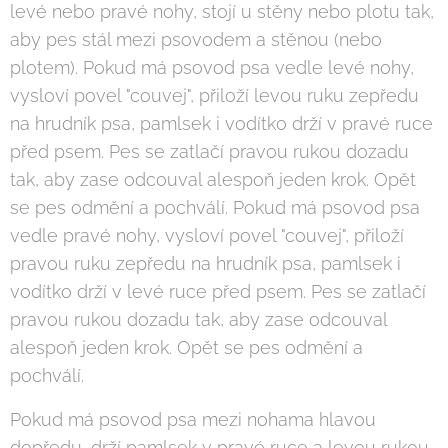
levé nebo pravé nohy, stojí u stěny nebo plotu tak,
aby pes stál mezi psovodem a stěnou (nebo
plotem). Pokud má psovod psa vedle levé nohy,
vysloví povel "couvej", přiloží levou ruku zepředu
na hrudník psa, pamlsek i vodítko drží v pravé ruce
před psem. Pes se zatlačí pravou rukou dozadu
tak, aby zase odcouval alespoň jeden krok. Opět
se pes odmění a pochválí. Pokud má psovod psa
vedle pravé nohy, vysloví povel "couvej", přiloží
pravou ruku zepředu na hrudník psa, pamlsek i
vodítko drží v levé ruce před psem. Pes se zatlačí
pravou rukou dozadu tak, aby zase odcouval
alespoň jeden krok. Opět se pes odmění a
pochválí.
Pokud má psovod psa mezi nohama hlavou
dopředu, drží pamlsek v pravé ruce a levou rukou