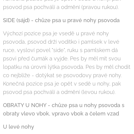
psovod psa pochválí a odmění (pravou rukou).
SIDE (sájd) - chůze psa u pravé nohy psovoda
Výchozí pozice psa je vsedě u pravé nohy
psovoda, psovod drží vodítko i pamlsek v levé
ruce, vysloví povel "side", ruku s pamlskem dá
psovi před čumák a vyjde. Pes by měl mít svou
lopatku na úrovni lýtka psovoda. Pes by měl chodit
co nejblíže - dotýkat se psovodovy pravé nohy.
Konečná pozice psa je opět v sedě u nohy, pak
psovod psa pochválí a odmění (levou rukou).
OBRATY U NOHY - chůze psa u nohy psovoda s
obraty vlevo vbok, vpravo vbok a čelem vzad
U levé nohy