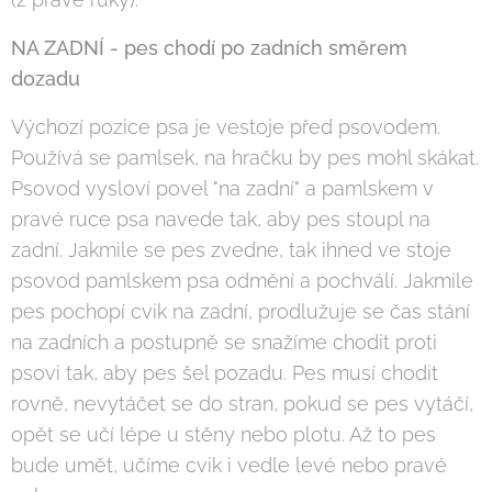
NA ZADNÍ - pes chodí po zadních směrem
dozadu
Výchozí pozice psa je vestoje před psovodem.
Používá se pamlsek, na hračku by pes mohl skákat.
Psovod vysloví povel "na zadní" a pamlskem v
pravé ruce psa navede tak, aby pes stoupl na
zadní. Jakmile se pes zvedne, tak ihned ve stoje
psovod pamlskem psa odmění a pochválí. Jakmile
pes pochopí cvik na zadní, prodlužuje se čas stání
na zadních a postupně se snažíme chodit proti
psovi tak, aby pes šel pozadu. Pes musí chodit
rovně, nevytáčet se do stran, pokud se pes vytáčí,
opět se učí lépe u stěny nebo plotu. Až to pes
bude umět, učíme cvik i vedle levé nebo pravé