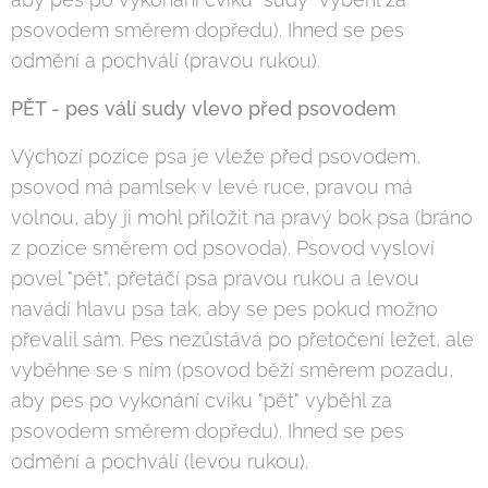
psovodem směrem dopředu). Ihned se pes
odmění a pochválí (pravou rukou).
PĚT - pes válí sudy vlevo před psovodem
Výchozí pozice psa je vleže před psovodem,
psovod má pamlsek v levé ruce, pravou má
volnou, aby ji mohl přiložit na pravý bok psa (bráno
z pozice směrem od psovoda). Psovod vysloví
povel "pět", přetáčí psa pravou rukou a levou
navádí hlavu psa tak, aby se pes pokud možno
převalil sám. Pes nezůstává po přetočení ležet, ale
vyběhne se s ním (psovod běží směrem pozadu,
aby pes po vykonání cviku "pět" vyběhl za
psovodem směrem dopředu). Ihned se pes
odmění a pochválí (levou rukou).