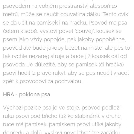
psovodem na volném prostranství alespoň 10
metrů, může se naučit couvat na dálku. Tento cvik
se dá učit na pamlsek i na hračku. Psovod má psa
čelem k sobě, vysloví povel "couvej", kousek se
psem jako vždy popojde, pak jakoby popoběhne,
psovod ale bude jakoby běžet na místě, ale pes to
tak rychle nezaregistruje a bude již kousek dál od
psovoda. Je důležité, aby se pamlsek (či hračka)
psovi hodil (z pravé ruky), aby se pes neučil vracet
zpět k psovodovi za pochvalou.
HRA - poklona psa
Výchozí pozice psa je ve stoje, psovod podloží
ruku psovi pod břicho (až ke slabinám), v druhé
ruce má pamlsek, pamlskem psovi utíká jakoby
dopředu a dolů, vysloví povel "hra" (ze začátku