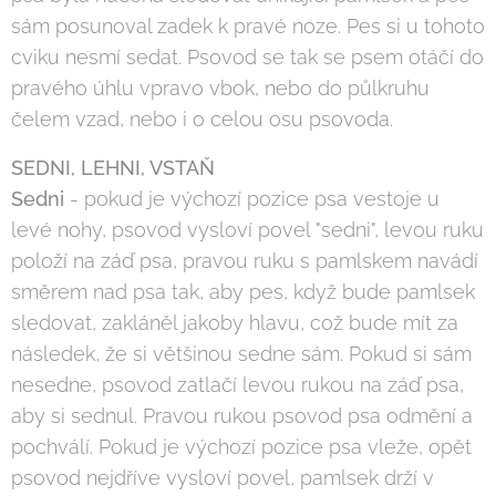
sám posunoval zadek k pravé noze. Pes si u tohoto
cviku nesmí sedat. Psovod se tak se psem otáčí do
pravého úhlu vpravo vbok, nebo do půlkruhu
čelem vzad, nebo i o celou osu psovoda.
SEDNI, LEHNI, VSTAŇ
Sedni
- pokud je výchozí pozice psa vestoje u
levé nohy, psovod vysloví povel "sedni", levou ruku
položí na záď psa, pravou ruku s pamlskem navádí
směrem nad psa tak, aby pes, když bude pamlsek
sledovat, zakláněl jakoby hlavu, což bude mít za
následek, že si většinou sedne sám. Pokud si sám
nesedne, psovod zatlačí levou rukou na záď psa,
aby si sednul. Pravou rukou psovod psa odmění a
pochválí. Pokud je výchozí pozice psa vleže, opět
psovod nejdříve vysloví povel, pamlsek drží v