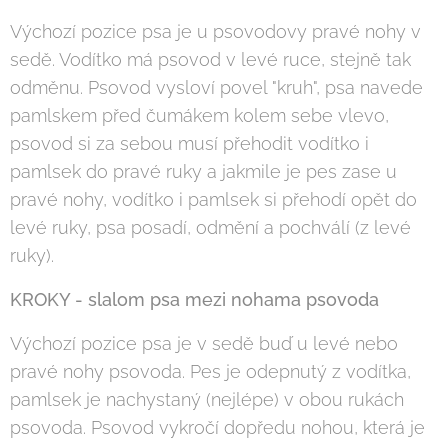
Výchozí pozice psa je u psovodovy pravé nohy v
sedě. Vodítko má psovod v levé ruce, stejně tak
odměnu. Psovod vysloví povel "kruh", psa navede
pamlskem před čumákem kolem sebe vlevo,
psovod si za sebou musí přehodit vodítko i
pamlsek do pravé ruky a jakmile je pes zase u
pravé nohy, vodítko i pamlsek si přehodí opět do
levé ruky, psa posadí, odmění a pochválí (z levé
ruky).
KROKY - slalom psa mezi nohama psovoda
Výchozí pozice psa je v sedě buď u levé nebo
pravé nohy psovoda. Pes je odepnutý z vodítka,
pamlsek je nachystaný (nejlépe) v obou rukách
psovoda. Psovod vykročí dopředu nohou, která je