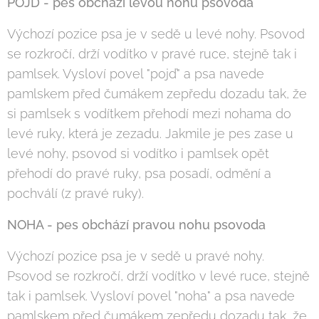
POJĎ - pes obchází levou nohu psovoda
Výchozí pozice psa je v sedě u levé nohy. Psovod
se rozkročí, drží vodítko v pravé ruce, stejně tak i
pamlsek. Vysloví povel "pojď" a psa navede
pamlskem před čumákem zepředu dozadu tak, že
si pamlsek s vodítkem přehodí mezi nohama do
levé ruky, která je zezadu. Jakmile je pes zase u
levé nohy, psovod si vodítko i pamlsek opět
přehodí do pravé ruky, psa posadí, odmění a
pochválí (z pravé ruky).
NOHA - pes obchází pravou nohu psovoda
Výchozí pozice psa je v sedě u pravé nohy.
Psovod se rozkročí, drží vodítko v levé ruce, stejně
tak i pamlsek. Vysloví povel "noha" a psa navede
pamlskem před čumákem zepředu dozadu tak, že