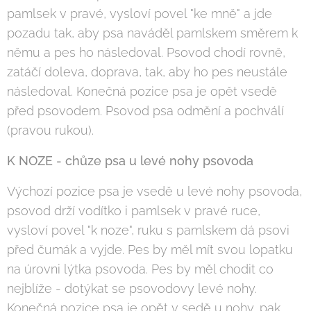
pamlsek v pravé, vysloví povel "ke mně" a jde
pozadu tak, aby psa naváděl pamlskem směrem k
němu a pes ho následoval. Psovod chodí rovně,
zatáčí doleva, doprava, tak, aby ho pes neustále
následoval. Konečná pozice psa je opět vsedě
před psovodem. Psovod psa odmění a pochválí
(pravou rukou).
K NOZE - chůze psa u levé nohy psovoda
Výchozí pozice psa je vsedě u levé nohy psovoda,
psovod drží vodítko i pamlsek v pravé ruce,
vysloví povel "k noze", ruku s pamlskem dá psovi
před čumák a vyjde. Pes by měl mít svou lopatku
na úrovni lýtka psovoda. Pes by měl chodit co
nejblíže - dotýkat se psovodovy levé nohy.
Konečná pozice psa je opět v sedě u nohy, pak