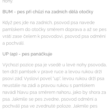
nohy.
BUM - pes při chůzi na zadních dělá otočky
Když pes jde na zadních, psovod psa navede
pamlskem do otočky směrem doprava a až se pes
vrátí zase čelem k psovodovi, psovod psa odmění
a pochválí.
UP (ap) - pes panáčkuje
Výchozí pozice psa je vsedě u levé nohy psovoda,
ten drží pamlsek v pravé ruce a levou rukou drží
psovi záď. Vysloví povel "up", levou rukou drží psa
neustále na zádi a pravou rukou s pamlskem
navádí hlavu psa směrem nahoru, jako by shora za
psa. Jakmile se pes zvedne, psovod odmění a
pochválí psa ve zvednuté poloze. Jakmile pes