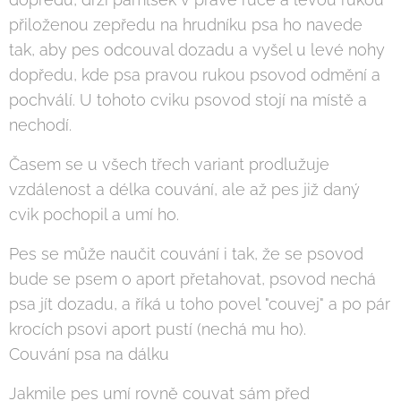
přiloženou zepředu na hrudníku psa ho navede
tak, aby pes odcouval dozadu a vyšel u levé nohy
dopředu, kde psa pravou rukou psovod odmění a
pochválí. U tohoto cviku psovod stojí na místě a
nechodí.
Časem se u všech třech variant prodlužuje
vzdálenost a délka couvání, ale až pes již daný
cvik pochopil a umí ho.
Pes se může naučit couvání i tak, že se psovod
bude se psem o aport přetahovat, psovod nechá
psa jít dozadu, a říká u toho povel "couvej" a po pár
krocích psovi aport pustí (nechá mu ho).
Couvání psa na dálku
Jakmile pes umí rovně couvat sám před