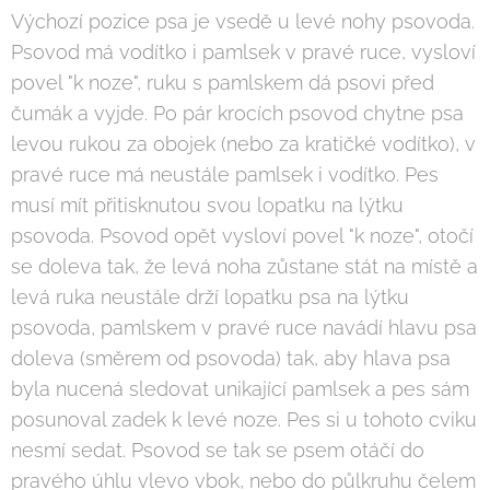
Výchozí pozice psa je vsedě u levé nohy psovoda.
Psovod má vodítko i pamlsek v pravé ruce, vysloví
povel "k noze", ruku s pamlskem dá psovi před
čumák a vyjde. Po pár krocích psovod chytne psa
levou rukou za obojek (nebo za kratičké vodítko), v
pravé ruce má neustále pamlsek i vodítko. Pes
musí mít přitisknutou svou lopatku na lýtku
psovoda. Psovod opět vysloví povel "k noze", otočí
se doleva tak, že levá noha zůstane stát na místě a
levá ruka neustále drží lopatku psa na lýtku
psovoda, pamlskem v pravé ruce navádí hlavu psa
doleva (směrem od psovoda) tak, aby hlava psa
byla nucená sledovat unikající pamlsek a pes sám
posunoval zadek k levé noze. Pes si u tohoto cviku
nesmí sedat. Psovod se tak se psem otáčí do
pravého úhlu vlevo vbok, nebo do půlkruhu čelem