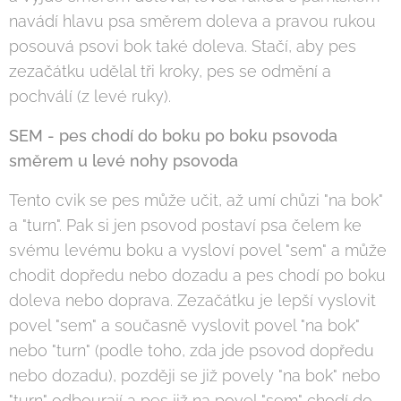
navádí hlavu psa směrem doleva a pravou rukou
posouvá psovi bok také doleva. Stačí, aby pes
zezačátku udělal tři kroky, pes se odmění a
pochválí (z levé ruky).
SEM - pes chodí do boku po boku psovoda
směrem u levé nohy psovoda
Tento cvik se pes může učit, až umí chůzi "na bok"
a "turn". Pak si jen psovod postaví psa čelem ke
svému levému boku a vysloví povel "sem" a může
chodit dopředu nebo dozadu a pes chodí po boku
doleva nebo doprava. Zezačátku je lepší vyslovit
povel "sem" a současně vyslovit povel "na bok"
nebo "turn" (podle toho, zda jde psovod dopředu
nebo dozadu), později se již povely "na bok" nebo
"turn" odbourají a pes již na povel "sem" chodí do