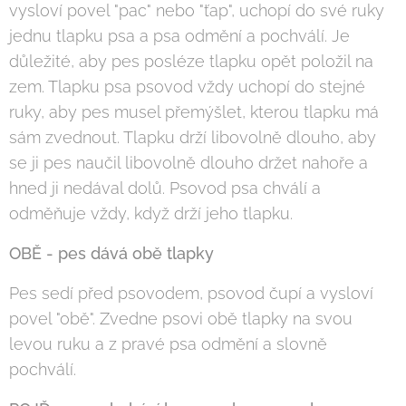
vysloví povel "pac" nebo "ťap", uchopí do své ruky
jednu tlapku psa a psa odmění a pochválí. Je
důležité, aby pes posléze tlapku opět položil na
zem. Tlapku psa psovod vždy uchopí do stejné
ruky, aby pes musel přemýšlet, kterou tlapku má
sám zvednout. Tlapku drží libovolně dlouho, aby
se ji pes naučil libovolně dlouho držet nahoře a
hned ji nedával dolů. Psovod psa chválí a
odměňuje vždy, když drží jeho tlapku.
OBĚ - pes dává obě tlapky
Pes sedí před psovodem, psovod čupí a vysloví
povel "obě". Zvedne psovi obě tlapky na svou
levou ruku a z pravé psa odmění a slovně
pochválí.