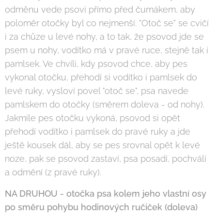
odměnu vede psovi přímo před čumákem, aby
poloměr otočky byl co nejmenší. "Otoč se" se cvičí
i za chůze u levé nohy, a to tak, že psovod jde se
psem u nohy, vodítko má v pravé ruce, stejně tak i
pamlsek. Ve chvíli, kdy psovod chce, aby pes
vykonal otočku, přehodí si vodítko i pamlsek do
levé ruky, vysloví povel "otoč se", psa navede
pamlskem do otočky (směrem doleva - od nohy).
Jakmile pes otočku vykoná, psovod si opět
přehodí vodítko i pamlsek do pravé ruky a jde
ještě kousek dál, aby se pes srovnal opět k levé
noze, pak se psovod zastaví, psa posadí, pochválí
a odmění (z pravé ruky).
NA DRUHOU - otočka psa kolem jeho vlastní osy
po směru pohybu hodinových ručiček (doleva)