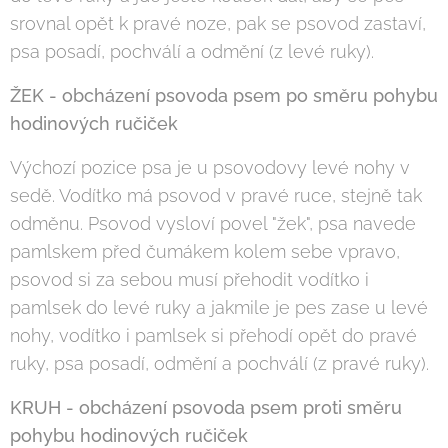
srovnal opět k pravé noze, pak se psovod zastaví,
psa posadí, pochválí a odmění (z levé ruky).
ŽEK - obcházení psovoda psem po směru pohybu
hodinových ručiček
Výchozí pozice psa je u psovodovy levé nohy v
sedě. Vodítko má psovod v pravé ruce, stejně tak
odměnu. Psovod vysloví povel "žek", psa navede
pamlskem před čumákem kolem sebe vpravo,
psovod si za sebou musí přehodit vodítko i
pamlsek do levé ruky a jakmile je pes zase u levé
nohy, vodítko i pamlsek si přehodí opět do pravé
ruky, psa posadí, odmění a pochválí (z pravé ruky).
KRUH - obcházení psovoda psem proti směru
pohybu hodinových ručiček