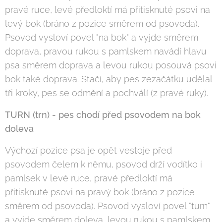
pravé ruce, levé předloktí má přitisknuté psovi na
levý bok (bráno z pozice směrem od psovoda).
Psovod vysloví povel "na bok" a vyjde směrem
doprava, pravou rukou s pamlskem navádí hlavu
psa směrem doprava a levou rukou posouvá psovi
bok také doprava. Stačí, aby pes zezačátku udělal
tři kroky, pes se odmění a pochválí (z pravé ruky).
TURN (trn) - pes chodí před psovodem na bok
doleva
Výchozí pozice psa je opět vestoje před
psovodem čelem k němu, psovod drží vodítko i
pamlsek v levé ruce, pravé předloktí má
přitisknuté psovi na pravý bok (bráno z pozice
směrem od psovoda). Psovod vysloví povel "turn"
a vyjde směrem doleva, levou rukou s pamlskem