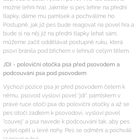
možné lehni hra). Jakmile si pes lehne na přední
tlapky, dáme mu pamlsek a pochválíme ho.
Postupně, jak již pes bude reagovat na povel hra a
bude si na něj již na přední tlapky lehat sám,
můžeme začít oddělávat postupně ruku, která
psovi bránila pod břichem v lehnutí celým tělem.
JDI - poloviční otočka psa před psovodem a
podcouvání psa pod psovodem
Výchozí pozice psa je před psovodem čelem k
němu, psovod vysloví povel "jdi", pamlskem v
pravé ruce otočí psa do poloviční otočky a až se
pes otočí zadkem k psovodovi, vysloví povel
"couvej" a psa navede k podcouvání tak, aby pes
vyšel opět u levé nohy. Pes se odmění a pochválí
(z pravé ruky).