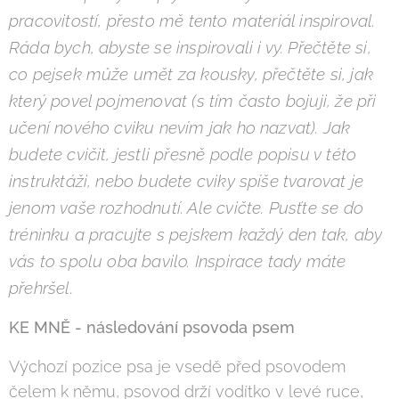
pracovitostí, přesto mě tento materiál inspiroval.
Ráda bych, abyste se inspirovali i vy. Přečtěte si,
co pejsek může umět za kousky, přečtěte si, jak
který povel pojmenovat (s tím často bojuji, že při
učení nového cviku nevím jak ho nazvat). Jak
budete cvičit, jestli přesně podle popisu v této
instruktáži, nebo budete cviky spíše tvarovat je
jenom vaše rozhodnutí. Ale cvičte. Pusťte se do
tréninku a pracujte s pejskem každý den tak, aby
vás to spolu oba bavilo. Inspirace tady máte
přehršel.
KE MNĚ - následování psovoda psem
Výchozí pozice psa je vsedě před psovodem
čelem k němu, psovod drží vodítko v levé ruce,