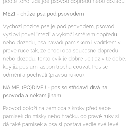
podle toho, zda jde psovod dopředu nebo dozadu.
MEZI - chůze psa pod psovodem
Výchozí pozice psa je pod psovodem, psovod
vysloví povel "mezi" a vykročí směrem dopředu
nebo dozadu, psa navádí pamlskem i vodítkem v
pravé ruce tak, že chodí oba současně dopředu
nebo dozadu. Tento cvik je dobré učit až v té době,
kdy již pes umí aspoň trochu couvat. Pes se
odmění a pochválí (pravou rukou).
NA MĚ, (PO)DÍVEJ - pes se střídavě dívá na
psovoda a někam jinam
Psovod položí na zem cca 2 kroky před sebe
pamlsek do misky nebo hračku, do pravé ruky si
dá také pamlsek a psa si postaví vedle své levé