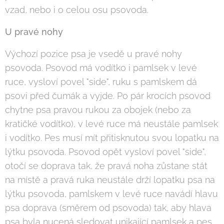
vzad, nebo i o celou osu psovoda.
U pravé nohy
Výchozí pozice psa je vsedě u pravé nohy
psovoda. Psovod má vodítko i pamlsek v levé
ruce, vysloví povel "side", ruku s pamlskem dá
psovi před čumák a vyjde. Po pár krocích psovod
chytne psa pravou rukou za obojek (nebo za
kratičké vodítko), v levé ruce má neustále pamlsek
i vodítko. Pes musí mít přitisknutou svou lopatku na
lýtku psovoda. Psovod opět vysloví povel "side",
otočí se doprava tak, že pravá noha zůstane stát
na místě a pravá ruka neustále drží lopatku psa na
lýtku psovoda, pamlskem v levé ruce navádí hlavu
psa doprava (směrem od psovoda) tak, aby hlava
psa byla nucená sledovat unikající pamlsek a pes