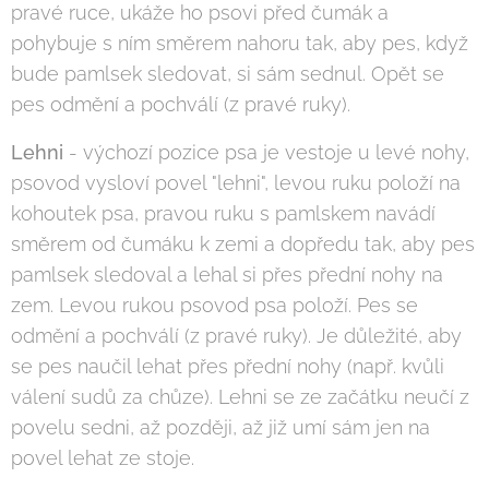
pravé ruce, ukáže ho psovi před čumák a
pohybuje s ním směrem nahoru tak, aby pes, když
bude pamlsek sledovat, si sám sednul. Opět se
pes odmění a pochválí (z pravé ruky).
Lehni
- výchozí pozice psa je vestoje u levé nohy,
psovod vysloví povel "lehni", levou ruku položí na
kohoutek psa, pravou ruku s pamlskem navádí
směrem od čumáku k zemi a dopředu tak, aby pes
pamlsek sledoval a lehal si přes přední nohy na
zem. Levou rukou psovod psa položí. Pes se
odmění a pochválí (z pravé ruky). Je důležité, aby
se pes naučil lehat přes přední nohy (např. kvůli
válení sudů za chůze). Lehni se ze začátku neučí z
povelu sedni, až později, až již umí sám jen na
povel lehat ze stoje.