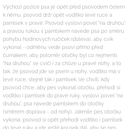
Výchozí pozice psa je opět před psovodem čelem
k němu, psovod drží opět vodítko levé ruce a
pamlsek v pravé. Psovod vysloví povel "na druhou"
a pravou rukou s pamlskem navede psa po směru
pohybu hodinových ručiček (doleva), aby cvik
vykonal - odměnu vede psovi přímo před
čumákem, aby poloměr otočky byl co nejmenší.
"Na druhou" se cvičí i za chůze u pravé nohy, a to
tak, že psovod jde se psem u nohy, vodítko má v
levé ruce, stejně tak i pamlsek. Ve chvíli, kdy
psovod chce, aby pes vykonal otočku, přehodí si
vodítko i pamlsek do pravé ruky, vysloví povel "na
druhou", psa navede pamlskem do otočky
(směrem doprava - od nohy). Jakmile pes otočku
vykoná, psovod si opět přehodí vodítko i pamlsek
do levé ruky a jde ještě kousek dál, aby se pes