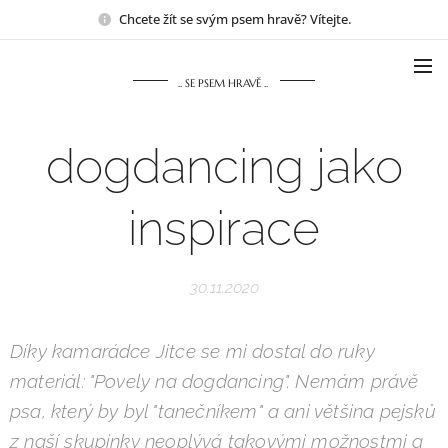
Chcete žít se svým psem hravě? Vítejte.
.. SE PSEM HRAVĚ ..
dogdancing jako
inspirace
30.11.2020
Díky kamarádce Jitce se mi dostal do ruky
materiál: "Povely na dogdancing". Nemám právě
psa, který by byl "tanečníkem" a ani většina pejsků
z naší skupinky neoplývá takovými možnostmi a