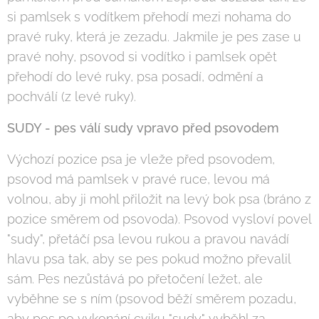
si pamlsek s vodítkem přehodí mezi nohama do
pravé ruky, která je zezadu. Jakmile je pes zase u
pravé nohy, psovod si vodítko i pamlsek opět
přehodí do levé ruky, psa posadí, odmění a
pochválí (z levé ruky).
SUDY - pes válí sudy vpravo před psovodem
Výchozí pozice psa je vleže před psovodem,
psovod má pamlsek v pravé ruce, levou má
volnou, aby ji mohl přiložit na levý bok psa (bráno z
pozice směrem od psovoda). Psovod vysloví povel
"sudy", přetáčí psa levou rukou a pravou navádí
hlavu psa tak, aby se pes pokud možno převalil
sám. Pes nezůstává po přetočení ležet, ale
vyběhne se s ním (psovod běží směrem pozadu,
aby pes po vykonání cviku "sudy" vyběhl za