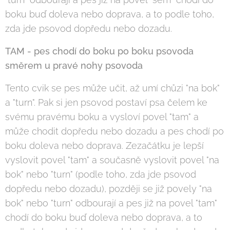
boku buď doleva nebo doprava, a to podle toho,
zda jde psovod dopředu nebo dozadu.
TAM - pes chodí do boku po boku psovoda
směrem u pravé nohy psovoda
Tento cvik se pes může učit, až umí chůzi "na bok"
a "turn". Pak si jen psovod postaví psa čelem ke
svému pravému boku a vysloví povel "tam" a
může chodit dopředu nebo dozadu a pes chodí po
boku doleva nebo doprava. Zezačátku je lepší
vyslovit povel "tam" a současně vyslovit povel "na
bok" nebo "turn" (podle toho, zda jde psovod
dopředu nebo dozadu), později se již povely "na
bok" nebo "turn" odbourají a pes již na povel "tam"
chodí do boku buď doleva nebo doprava, a to