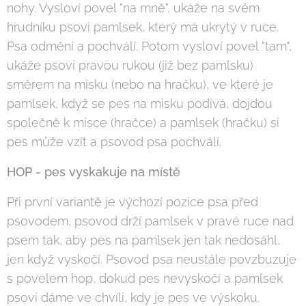
nohy. Vysloví povel "na mně", ukáže na svém
hrudníku psovi pamlsek, který má ukrytý v ruce.
Psa odmění a pochválí. Potom vysloví povel "tam",
ukáže psovi pravou rukou (již bez pamlsku)
směrem na misku (nebo na hračku), ve které je
pamlsek, když se pes na misku podívá, dojdou
společně k misce (hračce) a pamlsek (hračku) si
pes může vzít a psovod psa pochválí.
HOP - pes vyskakuje na místě
Při první variantě je výchozí pozice psa před
psovodem, psovod drží pamlsek v pravé ruce nad
psem tak, aby pes na pamlsek jen tak nedosáhl,
jen když vyskočí. Psovod psa neustále povzbuzuje
s povelem hop, dokud pes nevyskočí a pamlsek
psovi dáme ve chvíli, kdy je pes ve výskoku.