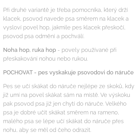
Při druhé variantě je třeba pomocníka, který drží
klacek, psovod navede psa směrem na klacek a
vysloví povel hop, jakmile pes klacek přeskočí,
psovod psa odmění a pochválí.
Noha hop, ruka hop
- povely používané při
přeskakování nohou nebo rukou.
POCHOVAT - pes vyskakuje psovodovi do náruče
Pes se učí skákat do náruče nejlépe ze skoků, kdy
již umí na povel skákat sám na místě. Ve výskoku
pak psovod psa již jen chytí do náruče. Velkého
psa je dobré učit skákat směrem na rameno,
malého psa se lépe učí skákat do náruče přes
nohu, aby se měl od čeho odrazit.