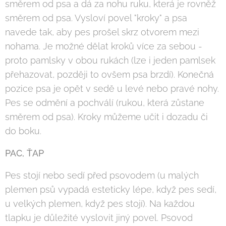
směrem od psa a dá za nohu ruku, která je rovněž
směrem od psa. Vysloví povel "kroky" a psa
navede tak, aby pes prošel skrz otvorem mezi
nohama. Je možné dělat kroků více za sebou -
proto pamlsky v obou rukách (lze i jeden pamlsek
přehazovat, později to ovšem psa brzdí). Konečná
pozice psa je opět v sedě u levé nebo pravé nohy.
Pes se odmění a pochválí (rukou, která zůstane
směrem od psa). Kroky můžeme učit i dozadu či
do boku.
PAC, ŤAP
Pes stojí nebo sedí před psovodem (u malých
plemen psů vypadá esteticky lépe, když pes sedí,
u velkých plemen, když pes stojí). Na každou
tlapku je důležité vyslovit jiný povel. Psovod