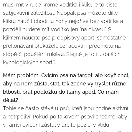
musí mít v ruce kromě vodítka i klikr, je to čistě
subjektivní záležitost. Naopak psa můžete díky
klikru naučit chodit u nohy nejdříve bez vodítka a
později budete mít vodítko jen "na okrasu". S
klikrem naučíte psa předpisový aport, samostatné
překonávání překážek, označování předmětu na
stopě či pouštění rukávu. Stejné je to i u dalších
kynologických sportů.
Mám problém. Cvičím psa na target, ale když chci,
aby na něm zůstal stát, tak začne vymýšlet různé
blbosti, brát podložku do tlamy apod. Co mám
dělat?
Tohle se často stává u psů, kteří jsou hodně aktivní
a netrpěliví. Pokud po takovém psovi chceme, aby
v rámci cvičení zůstal v určité pozici v klidu,