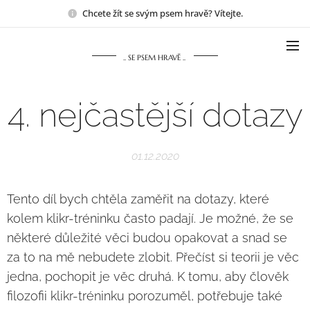
Chcete žít se svým psem hravě? Vítejte.
.. SE PSEM HRAVĚ ..
4. nejčastější dotazy
01.12.2020
Tento díl bych chtěla zaměřit na dotazy, které
kolem klikr-tréninku často padají. Je možné, že se
některé důležité věci budou opakovat a snad se
za to na mě nebudete zlobit. Přečíst si teorii je věc
jedna, pochopit je věc druhá. K tomu, aby člověk
filozofii klikr-tréninku porozuměl, potřebuje také