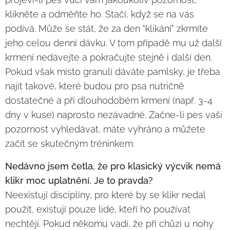
klikněte a odměňte ho. Stačí, když se na vás
podívá. Může se stát, že za den "klikání" zkrmíte
jeho celou denní dávku. V tom případě mu už další
krmení nedávejte a pokračujte stejně i další den.
Pokud však místo granulí dáváte pamlsky, je třeba
najít takové, které budou pro psa nutričně
dostatečné a při dlouhodobém krmení (např. 3-4
dny v kuse) naprosto nezávadné. Začne-li pes vaši
pozornost vyhledávat, máte vyhráno a můžete
začít se skutečným tréninkem.
Nedávno jsem četla, že pro klasický výcvik nemá
klikr moc uplatnění. Je to pravda?
Neexistují disciplíny, pro které by se klikr nedal
použít, existují pouze lidé, kteří ho používat
nechtějí. Pokud někomu vadí, že při chůzi u nohy