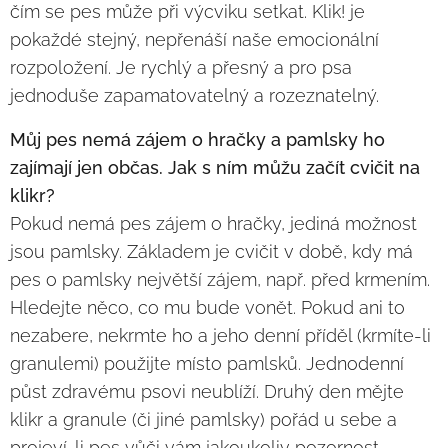
čím se pes může při výcviku setkat. Klik! je
pokaždé stejný, nepřenáší naše emocionální
rozpoložení. Je rychlý a přesný a pro psa
jednoduše zapamatovatelný a rozeznatelný.
Můj pes nemá zájem o hračky a pamlsky ho
zajímají jen občas. Jak s ním můžu začít cvičit na
klikr?
Pokud nemá pes zájem o hračky, jediná možnost
jsou pamlsky. Základem je cvičit v době, kdy má
pes o pamlsky největší zájem, např. před krmením.
Hledejte něco, co mu bude vonět. Pokud ani to
nezabere, nekrmte ho a jeho denní příděl (krmíte-li
granulemi) použijte místo pamlsků. Jednodenní
půst zdravému psovi neublíží. Druhý den mějte
klikr a granule (či jiné pamlsky) pořád u sebe a
projeví-li pes vůči vám jakoukoliv pozornost,