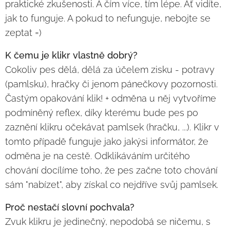
praktické zkušenosti. A čím více, tím lépe. Ať vidíte,
jak to funguje. A pokud to nefunguje, nebojte se
zeptat =)
K čemu je klikr vlastně dobrý?
Cokoliv pes dělá, dělá za účelem zisku - potravy
(pamlsku), hračky či jenom pánečkovy pozornosti.
Častým opakování klik! + odměna u něj vytvoříme
podmíněný reflex, díky kterému bude pes po
zaznění klikru očekávat pamlsek (hračku, ...). Klikr v
tomto případě funguje jako jakýsi informátor, že
odměna je na cestě. Odklikáváním určitého
chování docílíme toho, že pes začne toto chování
sám "nabízet", aby získal co nejdříve svůj pamlsek.
Proč nestačí slovní pochvala?
Zvuk klikru je jedinečný, nepodobá se ničemu, s