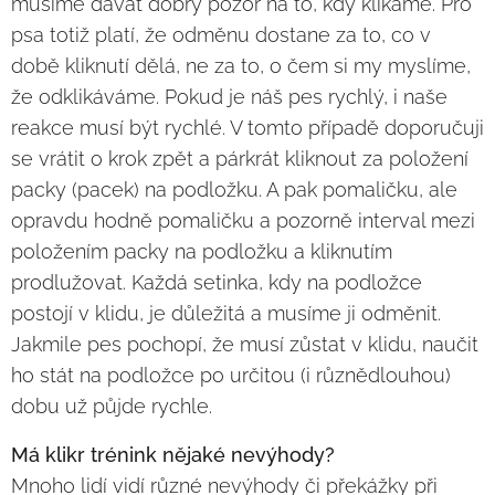
musíme dávat dobrý pozor na to, kdy klikáme. Pro
psa totiž platí, že odměnu dostane za to, co v
době kliknutí dělá, ne za to, o čem si my myslíme,
že odklikáváme. Pokud je náš pes rychlý, i naše
reakce musí být rychlé. V tomto případě doporučuji
se vrátit o krok zpět a párkrát kliknout za položení
packy (pacek) na podložku. A pak pomaličku, ale
opravdu hodně pomaličku a pozorně interval mezi
položením packy na podložku a kliknutím
prodlužovat. Každá setinka, kdy na podložce
postojí v klidu, je důležitá a musíme ji odměnit.
Jakmile pes pochopí, že musí zůstat v klidu, naučit
ho stát na podložce po určitou (i různědlouhou)
dobu už půjde rychle.
Má klikr trénink nějaké nevýhody?
Mnoho lidí vidí různé nevýhody či překážky při